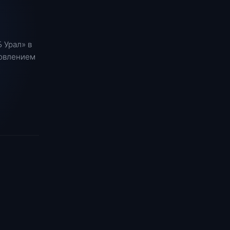
 Урал» в
новлением