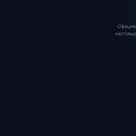
Официал
настояще